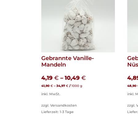
Gebrannte Vanille-
Geb
Mandeln
Nüs
4,19
€
–
10,49
€
4,
41,90
€
–
34,97
€
/
1000
g
48,90
inkl. MwSt.
inkl. 
zzgl. Versandkosten
zzgl.
Lieferzeit:
1-3 Tage
Liefer