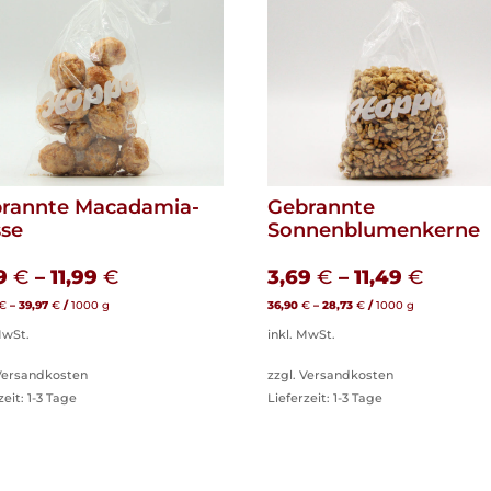
rannte Macadamia-
Gebrannte
se
Sonnenblumenkerne
89
€
–
11,99
€
3,69
€
–
11,49
€
€
–
39,97
€
/
1000
g
36,90
€
–
28,73
€
/
1000
g
MwSt.
inkl. MwSt.
 Versandkosten
zzgl. Versandkosten
zeit:
1-3 Tage
Lieferzeit:
1-3 Tage