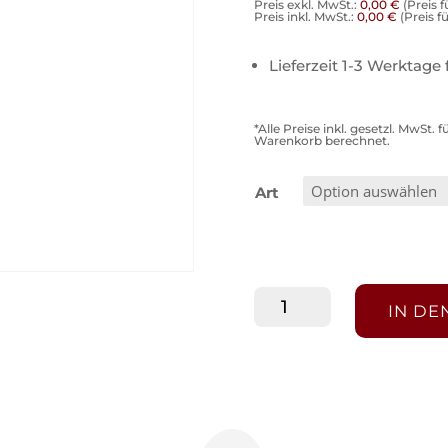
Preis exkl. MwSt.:
0,00
€
(Preis 
Preis inkl. MwSt.:
0,00
€
(Preis f
Lieferzeit 1-3 Werktage 
*Alle Preise inkl. gesetzl. MwSt
Warenkorb berechnet.
Art
Gratis-
IN D
Zugabe
1
Menge