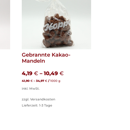
Gebrannte Kakao-
Mandeln
4,19
€
–
10,49
€
41,90
€
–
34,97
€
/
1000
g
inkl. MwSt.
zzgl. Versandkosten
Lieferzeit:
1-3 Tage