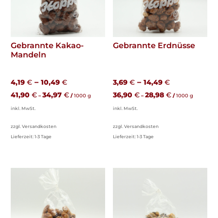
Gebrannte Kakao-
Gebrannte Erdnüsse
Mandeln
–
–
4,19
€
10,49
€
3,69
€
14,49
€
41,90
€
34,97
€
36,90
€
28,98
€
–
/
1000
g
–
/
1000
g
inkl. MwSt.
inkl. MwSt.
zzgl. Versandkosten
zzgl. Versandkosten
Lieferzeit:
1-3 Tage
Lieferzeit:
1-3 Tage