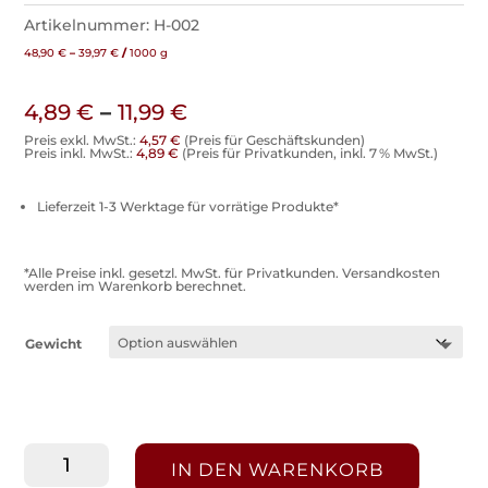
Artikelnummer:
H-002
48,90
€
–
39,97
€
/
1000
g
4,89
€
–
11,99
€
Preis exkl. MwSt.:
4,57
€
(Preis für Geschäftskunden)
Preis inkl. MwSt.:
4,89
€
(Preis für Privatkunden, inkl. 7 % MwSt.)
Lieferzeit 1-3 Werktage für vorrätige Produkte*
*Alle Preise inkl. gesetzl. MwSt. für Privatkunden. Versandkosten
werden im Warenkorb berechnet.
Gewicht
Gebrannte
IN DEN WARENKORB
Cashew-