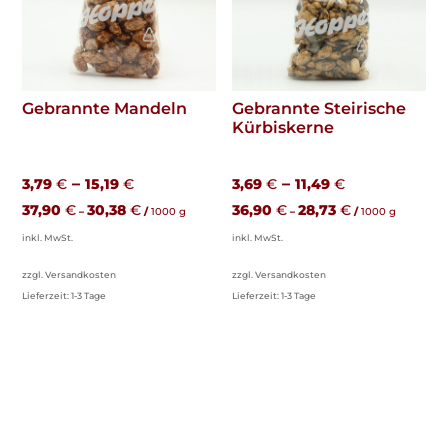
Gebrannte Mandeln
Gebrannte Steirische
Kürbiskerne
–
–
3,79
€
15,19
€
3,69
€
11,49
€
37,90
€
30,38
€
36,90
€
28,73
€
–
/
1000
g
–
/
1000
g
inkl. MwSt.
inkl. MwSt.
zzgl. Versandkosten
zzgl. Versandkosten
Lieferzeit:
1-3 Tage
Lieferzeit:
1-3 Tage