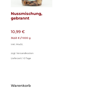
Nussmischung,
gebrannt
10,99
€
36,63
€
/
1000
g
inkl. MwSt.
zzgl. Versandkosten
Lieferzeit:
1-3 Tage
Warenkorb